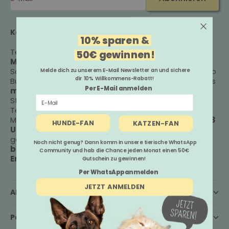
Kontaktiere uns:
10% sparen &
Tel: 05381 9839050
50€ gewinnen!
Mail:
info@nomsplus.de
Schreibe uns bei
WhatsApp
(klicke auf den WhatsApp
Melde dich zu unserem E-Mail Newsletter an und sichere
dir 10% Willkommens-Rabatt!
Button rechts unten) oder per
E-Mail
. Wir melden uns
Per E-Mail anmelden
montags-freitags
von
9-17 Uhr
innerhalb weniger
Stunden zurück.
Telefonisch kannst du unsere Customer Happiness
Managerin Doreen
montags-donnerstags
von
12-13
HUNDE-FAN
KATZEN-FAN
Uhr
in der
freien Sprechstunde
erreichen oder dir
ganz einfach einen
Beratungstermin mit Rückruf
Noch nicht genug? Dann komm in unsere tierische WhatsApp
bei unserer Ökotrophologin (B.Sc.) und Hunde-
Community und hab die Chance jeden Monat einen 50€
Ernährungs-Expertin Julia buchen
.
Gutschein zu gewinnen!
Per WhatsApp anmelden
JETZT ANMELDEN
Allgemeines
Pawtner werden