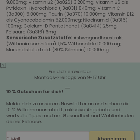
9.800mg; Vitamin B2 (3a826) 3.200mg; Vitamin B6 als
Pyridoxin-Hydrochlorid ( 3a831) 840mg; Vitamin C
(3a300) 5.000mg; Taurin (3a370) 10.000mg; Vitamin B12
als Cyanocobalamin 52.000mcg; Niacinamid (3a315)
100mg; Calcium-D Pantothenat (3a8414) 25mg;
Folsäure (3a316) 6mg
Sensorische Zusatzstoffe:
Ashwagandhaextrakt
(Withania somnifera) 1,5% Withanolide 10.000 mg;
Mariendistelextrakt (80% Silimarin) 10.000mg
Für dich erreichbar
Montags-Freitags von 9-17 Uhr
Gehe zu Element 1
Gehe zu Element 2
Gehe zu Element 3
10 % Gutschein für dich!
Melde dich zu unserem Newsletter an und sichere dir
10 % Willkommensrabatt, exklusive Angebote und
wertvolle Tipps rund um Gesundheit und Wohlbefinden
deiner Fellnase.
E-Mail
Abonnieren