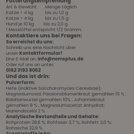
Fütterungsempfehlung
Art & Gewicht
Menge täglich
Katze < 4 kg bis zu 1,0 g
Katze > 4 kg bis zu 1,5 g
Hund je 10 kg bis zu 2,0 g
1 Messlöffel entspricht 1/2 Gramm.
Kontaktiere uns bei Fragen:
So erreichst du uns:
Schreib uns eine Nachricht über
unser
Kontaktformular
!
Eine E-Mail an:
info@nomsplus.de
Oder ruf uns an unter:
0152 3193 8062
Und das ist drin:
Pulverform:
Hefe (inaktive Saccharomyces Cerevisae);
Magnesiumoxid; Passionsblumenkraut gemahlen 10 % ;
Baldrianwurzel gemahlen 10% ; Johanniskraut
gemahlen 8 % ; Magnesiumacetat Anhydrat;
Mariendistelöl 2 %
Analytische Bestandteile und Gehalte:
Rohprotein 28,6 %; Rohfaser 3,7 %; Rohfett 2,0 %;
Rohasche 22,9 %
Zusatzstoffe je kg: