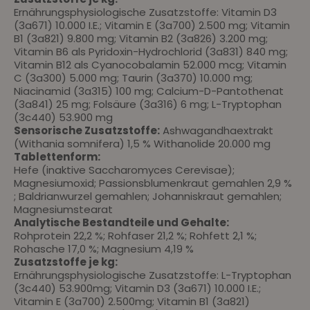
Ernährungsphysiologische Zusatzstoffe: Vitamin D3
(3a671) 10.000 I.E.; Vitamin E (3a700) 2.500 mg; Vitamin
B1 (3a821) 9.800 mg; Vitamin B2 (3a826) 3.200 mg;
Vitamin B6 als Pyridoxin-Hydrochlorid (3a831) 840 mg;
Vitamin B12 als Cyanocobalamin 52.000 mcg; Vitamin
C (3a300) 5.000 mg; Taurin (3a370) 10.000 mg;
Niacinamid (3a315) 100 mg; Calcium-D-Pantothenat
(3a841) 25 mg; Folsäure (3a316) 6 mg; L-Tryptophan
(3c440) 53.900 mg
Sensorische Zusatzstoffe:
Ashwagandhaextrakt
(Withania somnifera) 1,5 % Withanolide 20.000 mg
Tablettenform:
Hefe (inaktive Saccharomyces Cerevisae);
Magnesiumoxid; Passionsblumenkraut gemahlen 2,9 %
; Baldrianwurzel gemahlen; Johanniskraut gemahlen;
Magnesiumstearat
Analytische Bestandteile und Gehalte:
Rohprotein 22,2 %; Rohfaser 21,2 %; Rohfett 2,1 %;
Rohasche 17,0 %; Magnesium 4,19 %
Zusatzstoffe je kg:
Ernährungsphysiologische Zusatzstoffe: L-Tryptophan
(3c440) 53.900mg; Vitamin D3 (3a671) 10.000 I.E.;
Vitamin E (3a700) 2.500mg; Vitamin B1 (3a821)