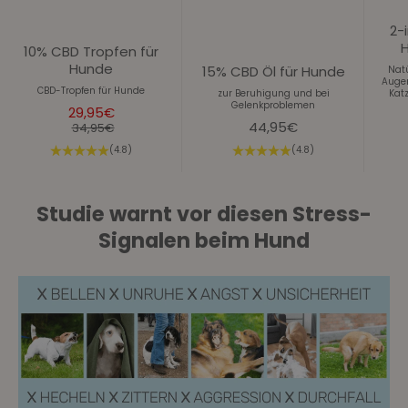
2-
10% CBD Tropfen für
Hunde
15% CBD Öl für Hunde
Nat
Augen
CBD-Tropfen für Hunde
zur Beruhigung und bei
Kat
Gelenkproblemen
Angebot
29,95€
Angebot
44,95€
Regulärer Preis
34,95€
(4.8)
(4.8)
Studie warnt vor diesen Stress-
Signalen beim Hund